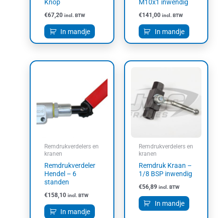
Knop
M10x1 inwendig
€
67,20
€
141,00
incl. BTW
incl. BTW
In mandje
In mandje
Remdrukverdelers en
Remdrukverdelers en
kranen
kranen
Remdrukverdeler
Remdruk Kraan –
Hendel – 6
1/8 BSP inwendig
standen
€
56,89
incl. BTW
€
158,10
incl. BTW
In mandje
In mandje