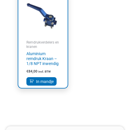
Remdrukverdelers en
kranen
Aluminium
remdruk Kraan –
1/8 NPT inwendig
€
84,00
incl. BTW
In mandje