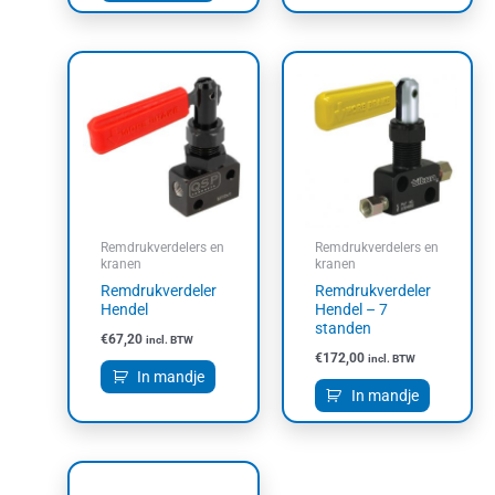
Remdrukverdelers en
Remdrukverdelers en
kranen
kranen
Remdrukverdeler
Remdrukverdeler
Hendel
Hendel – 7
standen
€
67,20
incl. BTW
€
172,00
incl. BTW
In mandje
In mandje