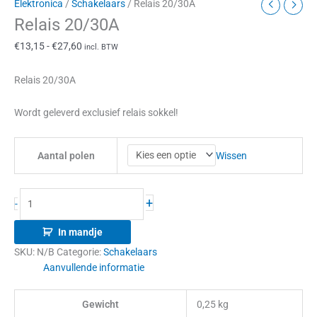
Elektronica
/
Schakelaars
/ Relais 20/30A
Relais 20/30A
€
13,15
-
€
27,60
incl. BTW
Relais 20/30A
Wordt geleverd exclusief relais sokkel!
Wissen
Aantal polen
+
-
In mandje
SKU:
N/B
Categorie:
Schakelaars
Aanvullende informatie
Gewicht
0,25 kg