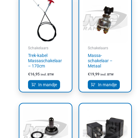
Schakelaars
Schakelaars
Trek-kabel
Massa-
Massaschakelaar
schakelaar –
– 170cm
Metaal
€
16,95
€
19,99
incl. BTW
incl. BTW
In mandje
In mandje