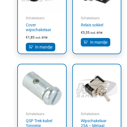
Schakelaars
Schakelaars
Cover
Relais sokkel
wipschakelaar
€
5,55
incl. BTW
€
1,85
incl. BTW
In mandje
In mandje
Schakelaars
Schakelaars
QSP Trek-kabel
Wipschakelaar
Tonnetje
25A – Metaal