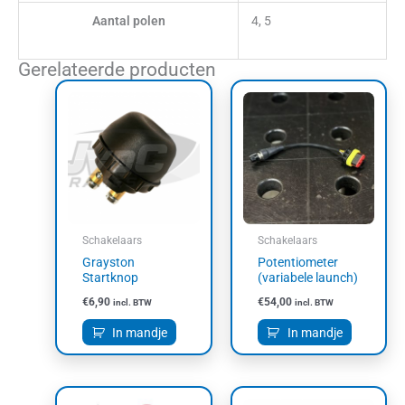
Aantal polen
4, 5
Gerelateerde producten
Schakelaars
Schakelaars
Grayston
Potentiometer
Startknop
(variabele launch)
€
6,90
€
54,00
incl. BTW
incl. BTW
In mandje
In mandje