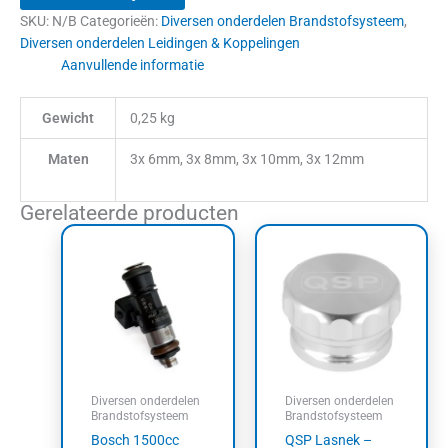
SKU:
N/B
Categorieën:
Diversen onderdelen Brandstofsysteem
,
Diversen onderdelen Leidingen & Koppelingen
Aanvullende informatie
Gewicht
0,25 kg
Maten
3x 6mm, 3x 8mm, 3x 10mm, 3x 12mm
Gerelateerde producten
Prijsklasse:
Dit
€23,60
product
tot
heeft
€42,35
meerdere
variaties.
Deze
optie
kan
Diversen onderdelen
Diversen onderdelen
gekozen
Brandstofsysteem
Brandstofsysteem
worden
Bosch 1500cc
QSP Lasnek –