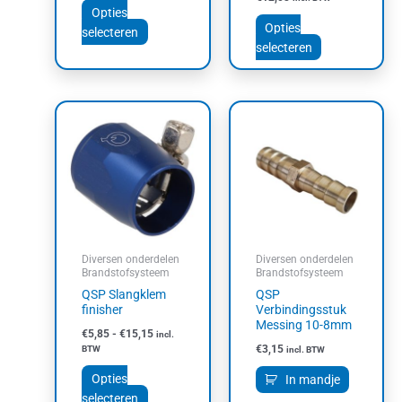
Opties
Opties
selecteren
selecteren
Prijsklasse:
Dit
€5,85
product
tot
heeft
€15,15
meerdere
variaties.
Deze
optie
kan
Diversen onderdelen
Diversen onderdelen
gekozen
Brandstofsysteem
Brandstofsysteem
worden
QSP Slangklem
QSP
op
finisher
Verbindingsstuk
Messing 10-8mm
de
€
5,85
-
€
15,15
incl.
productpagina
€
3,15
BTW
incl. BTW
Opties
In mandje
selecteren