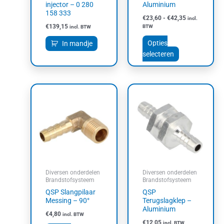
op
injector – 0 280
Aluminium
158 333
de
€
23,60
-
€
42,35
incl.
productpagin
€
139,15
BTW
incl. BTW
Opties
In mandje
selecteren
Dit
Dit
product
product
heeft
heeft
meerdere
meerdere
variaties.
variaties.
Deze
Deze
optie
optie
kan
kan
Diversen onderdelen
Diversen onderdelen
gekozen
gekozen
Brandstofsysteem
Brandstofsysteem
worden
worden
QSP Slangpilaar
QSP
op
op
Messing – 90°
Terugslagklep –
Aluminium
de
de
€
4,80
incl. BTW
productpagina
productpagin
€
12,05
incl. BTW