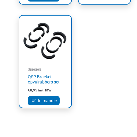
Spiegels
QSP Bracket
opvulrubbers set
€
8,95
incl. BTW
In mandje