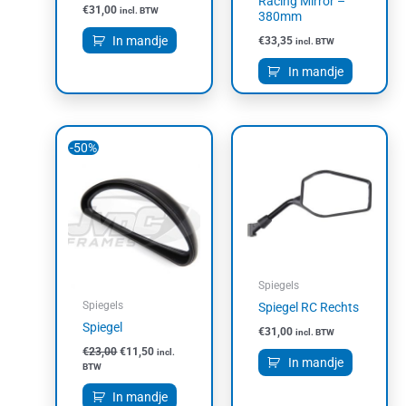
Racing Mirror –
€
31,00
incl. BTW
380mm
In mandje
€
33,35
incl. BTW
In mandje
Oorspronkelijke
Huidige
-50%
prijs
prijs
was:
is:
€23,00.
€11,50.
Spiegels
Spiegels
Spiegel RC Rechts
Spiegel
€
31,00
incl. BTW
€
23,00
€
11,50
incl.
In mandje
BTW
In mandje