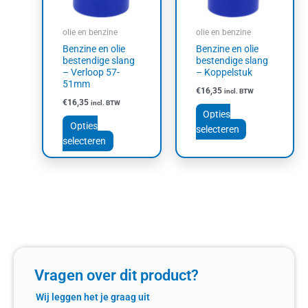
optie
optie
kan
kan
olie en benzine
olie en benzine
gekozen
gekozen
Benzine en olie
Benzine en olie
worden
worden
bestendige slang
bestendige slang
op
op
– Verloop 57-
– Koppelstuk
51mm
de
de
€
16,35
incl. BTW
productpagina
productpagin
€
16,35
incl. BTW
Opties
Opties
selecteren
selecteren
Vragen over dit product?
Wij leggen het je graag uit