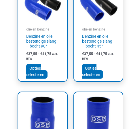
meerdere
meerdere
variaties.
variaties.
Deze
Deze
optie
optie
kan
kan
olie en benzine
olie en benzine
gekozen
gekozen
Benzine en olie
Benzine en olie
worden
worden
bestendige slang
bestendige slang
op
op
– bocht 90°
– bocht 45°
de
de
€
37,55
-
€
41,75
€
37,55
-
€
41,75
incl.
incl.
productpagina
productpagin
BTW
BTW
Opties
Opties
selecteren
selecteren
Dit
Dit
product
product
heeft
heeft
meerdere
meerdere
variaties.
variaties.
Deze
Deze