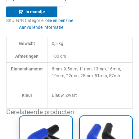
In mandje
SKU:
N/B
Categorie:
olie en benzine
Aanvullende informatie
Gewicht
0,5 kg
Afmetingen
100 cm
Binnendiameter
8mm, 9.5mm, 11mm, 13mm, 16mm,
19mm, 22mm, 25mm, 51mm, 57mm
Kleur
Blauw, Zwart
Gerelateerde producten
Prijsklasse:
Prijsklasse:
Dit
Dit
€37,55
€37,55
product
product
tot
tot
heeft
heeft
€41,75
€41,75