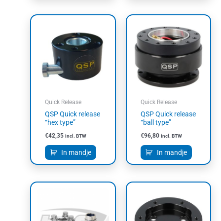
Quick Release
Quick Release
QSP Quick release
QSP Quick release
“hex type”
“ball type”
€
42,35
€
96,80
incl. BTW
incl. BTW
In mandje
In mandje