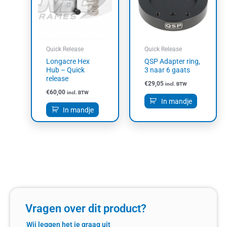
Quick Release
Quick Release
Longacre Hex
QSP Adapter ring,
Hub – Quick
3 naar 6 gaats
release
€
29,05
incl. BTW
€
60,00
incl. BTW
In mandje
In mandje
Vragen over dit product?
Wij leggen het je graag uit