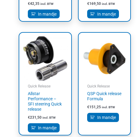
€
42,35
€
169,50
incl. BTW
incl. BTW
In mandje
In mandje
Quick Release
Quick Release
Allstar
QSP Quick release
Performance –
Formula
SFI steering Quick
€
151,25
incl. BTW
release
In mandje
€
231,50
incl. BTW
In mandje