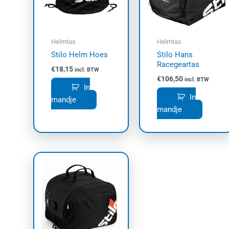
Helmtas
Helmtas
Stilo Helm Hoes
Stilo Hans
Racegeartas
€
18,15
incl. BTW
€
106,50
incl. BTW
In
In
mandje
mandje