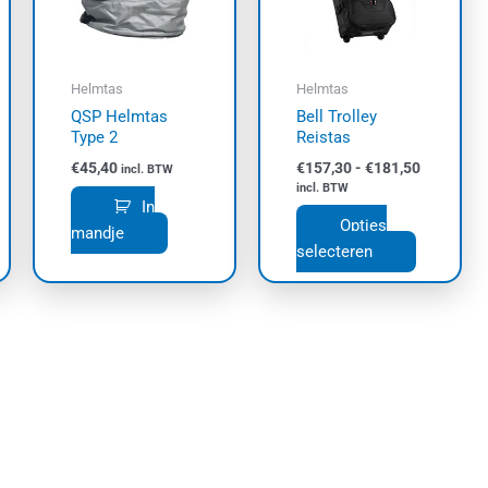
Deze
optie
kan
Helmtas
Helmtas
gekozen
QSP Helmtas
Bell Trolley
worden
Type 2
Reistas
op
€
45,40
€
157,30
-
€
181,50
incl. BTW
de
incl. BTW
productpa
In
Opties
mandje
selecteren