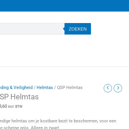
ZOEKEN
SP
eding & Veiligheid
/
Helmtas
/ QSP Helmtas
elmtas
SP Helmtas
antal
3,60
incl. BTW
ndige helmtas om je kostbare bezit te beschermen, voor een
e scherpe prijs. Alleen in zwart.