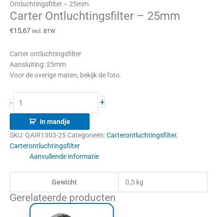
Ontluchtingsfilter – 25mm
Carter Ontluchtingsfilter – 25mm
€
15,67
incl. BTW
Carter ontluchtingsfilter
Aansluiting: 25mm
Voor de overige maten, bekijk de foto.
+
-
In mandje
SKU:
QAIR1303-25
Categorieën:
Carterontluchtingsfilter
,
Carterontluchtingsfilter
Aanvullende informatie
Gewicht
0,5 kg
Gerelateerde producten
Dit