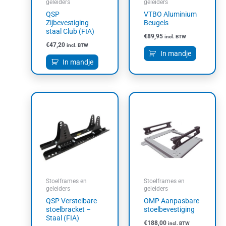
geleiders
geleiders
QSP
VTBO Aluminium
Zijbevestiging
Beugels
staal Club (FIA)
€
89,95
incl. BTW
€
47,20
incl. BTW
In mandje
In mandje
Stoelframes en
Stoelframes en
geleiders
geleiders
QSP Verstelbare
OMP Aanpasbare
stoelbracket –
stoelbevestiging
Staal (FIA)
€
188,00
incl. BTW