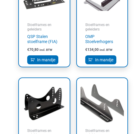
Stoelframes en
Stoelframes en
geleiders
geleiders
QSP Stalen
OMP
stoelframe (FIA)
Stoelverhogers
€
70,80
€
134,00
incl. BTW
incl. BTW
In mandje
In mandje
Stoelframes en
Stoelframes en