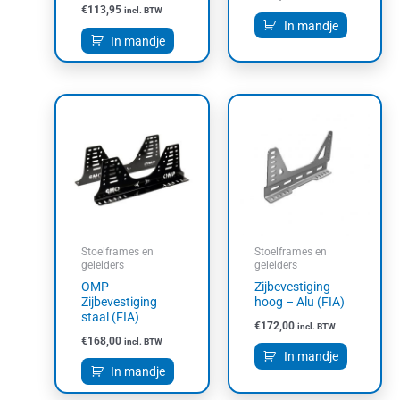
€
113,95
incl. BTW
In mandje
In mandje
Stoelframes en
Stoelframes en
geleiders
geleiders
OMP
Zijbevestiging
Zijbevestiging
hoog – Alu (FIA)
staal (FIA)
€
172,00
incl. BTW
€
168,00
incl. BTW
In mandje
In mandje