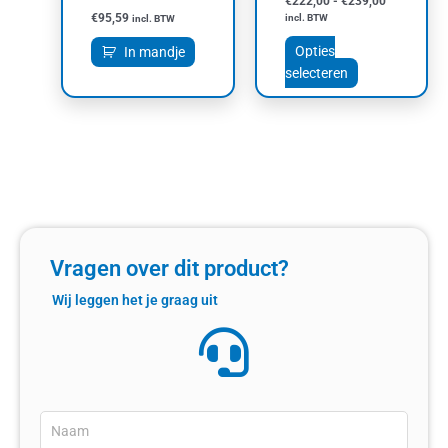
€
222,00
-
€
239,00
de
€
95,59
incl. BTW
incl. BTW
productpagin
Opties
In mandje
selecteren
Vragen over dit product?
Wij leggen het je graag uit