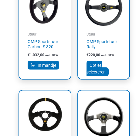
meerdere
variaties.
Deze
optie
kan
Stuur
Stuur
gekozen
OMP Sportstuur
OMP Sportstuur
worden
Carbon-S 320
Rally
op
€
1.032,00
€
220,00
incl. BTW
incl. BTW
de
productpagin
In mandje
Opties
selecteren