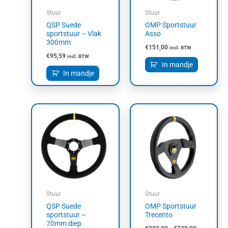
Stuur
Stuur
QSP Suede
OMP Sportstuur
sportstuur – Vlak
Asso
300mm
€
151,00
incl. BTW
€
95,59
incl. BTW
In mandje
In mandje
Prijsklasse:
Dit
€222,00
product
tot
heeft
€239,00
meerdere
variaties.
Deze
optie
kan
Stuur
Stuur
gekozen
QSP Suede
OMP Sportstuur
worden
sportstuur –
Trecento
op
70mm diep