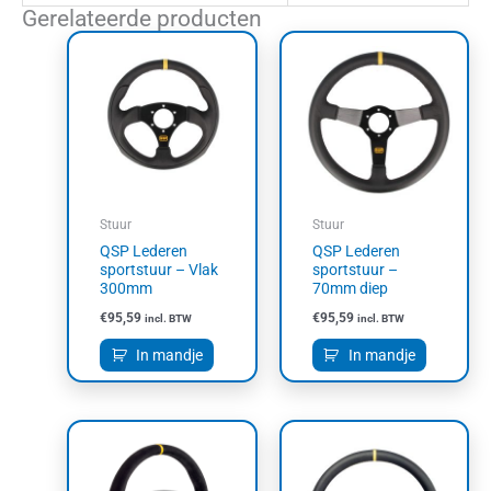
Gerelateerde producten
Stuur
Stuur
QSP Lederen
QSP Lederen
sportstuur – Vlak
sportstuur –
300mm
70mm diep
€
95,59
€
95,59
incl. BTW
incl. BTW
In mandje
In mandje
Dit
product
heeft