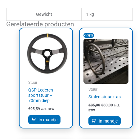
Gewicht
1 kg
Gerelateerde producten
Oorspronkelijke
Huidige
-29%
prijs
prijs
was:
is:
€85,00.
€60,00.
Stuur
Stuur
QSP Lederen
sportstuur –
Stalen stuur + as
70mm diep
€
85,00
€
60,00
incl.
€
95,59
incl. BTW
BTW
In mandje
In mandje