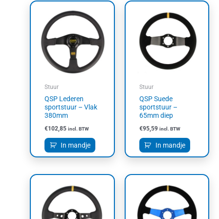
Stuur
Stuur
QSP Lederen
QSP Suede
sportstuur – Vlak
sportstuur –
380mm
65mm diep
€
102,85
€
95,59
incl. BTW
incl. BTW
In mandje
In mandje