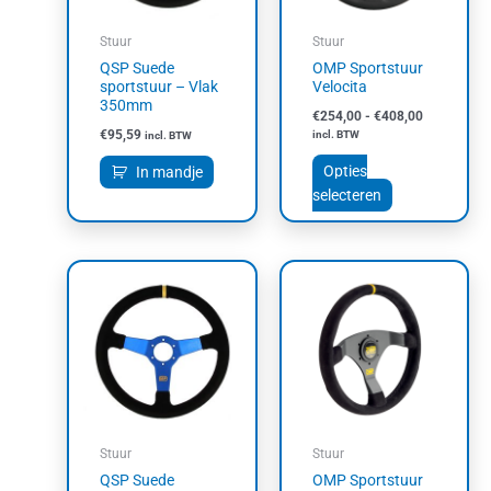
optie
kan
Stuur
Stuur
gekozen
QSP Suede
OMP Sportstuur
worden
sportstuur – Vlak
Velocita
op
350mm
€
254,00
-
€
408,00
de
€
95,59
incl. BTW
incl. BTW
productpagin
Opties
In mandje
selecteren
Stuur
Stuur
QSP Suede
OMP Sportstuur