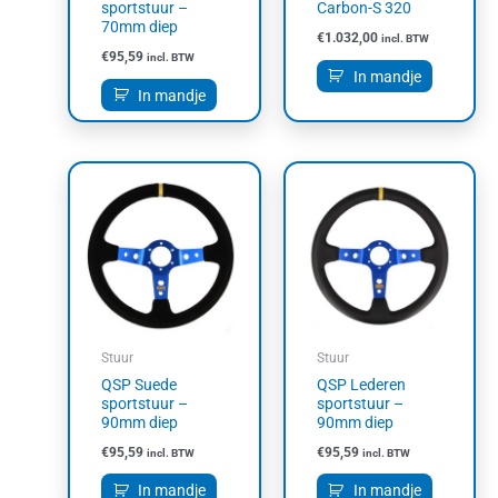
sportstuur –
Carbon-S 320
70mm diep
€
1.032,00
incl. BTW
€
95,59
incl. BTW
In mandje
In mandje
Stuur
Stuur
QSP Suede
QSP Lederen
sportstuur –
sportstuur –
90mm diep
90mm diep
€
95,59
€
95,59
incl. BTW
incl. BTW
In mandje
In mandje