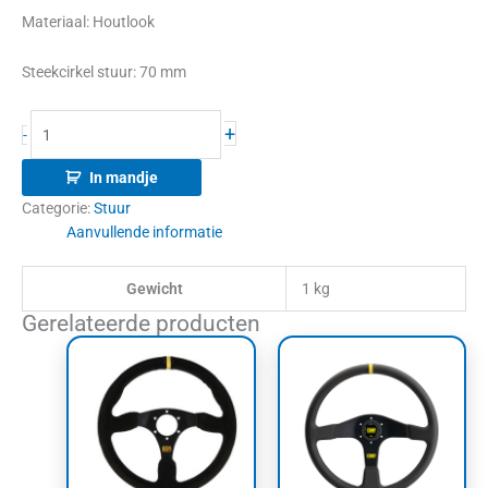
Materiaal: Houtlook
Steekcirkel stuur: 70 mm
+
-
In mandje
Categorie:
Stuur
Aanvullende informatie
Gewicht
1 kg
Gerelateerde producten
Prijsklasse:
Dit
€254,00
product
tot
heeft
€408,00
meerdere
variaties.
Deze