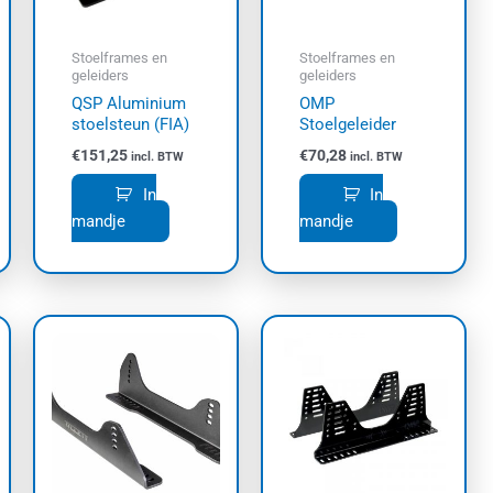
Stoelframes en
Stoelframes en
geleiders
geleiders
QSP Aluminium
OMP
stoelsteun (FIA)
Stoelgeleider
€
151,25
€
70,28
incl. BTW
incl. BTW
In
In
mandje
mandje