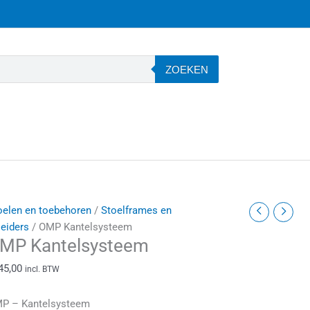
ZOEKEN
MP
oelen en toebehoren
/
Stoelframes en
antelsysteem
leiders
/ OMP Kantelsysteem
MP Kantelsysteem
antal
45,00
incl. BTW
P – Kantelsysteem