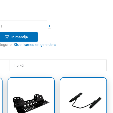
+
In mandje
tegorie:
Stoelframes en geleiders
1,5 kg