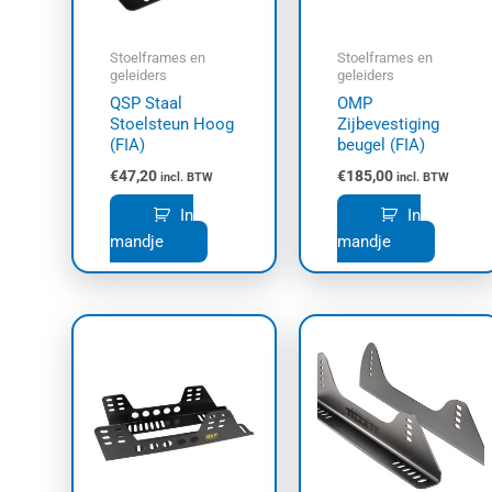
Stoelframes en
Stoelframes en
geleiders
geleiders
QSP Staal
OMP
Stoelsteun Hoog
Zijbevestiging
(FIA)
beugel (FIA)
€
47,20
€
185,00
incl. BTW
incl. BTW
In
In
mandje
mandje