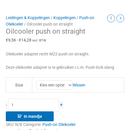
Leidingen & Koppelingen
/
Koppelingen
/
Push-on
Oliekoeler
/ Oilcooler push on straight
Oilcooler push on straight
€
9,56
-
€
14,28
incl. BTW
Oliekoeler adapter recht M22-push-on straight.
Deze oliekoeler adapter is te gebruiken i.c.m. Push-lock slang.
Wissen
Size
+
-
In mandje
SKU:
N/B
Categorie:
Push-on Oliekoeler