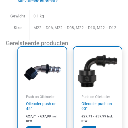
Aanvullende informatie
Gewicht
0,1 kg
Size
M22 – D06, M22 – D08, M22 – D10, M22 – D12
Gerelateerde producten
Prijsklasse:
Prijsklasse:
Dit
Dit
€27,71
€27,71
product
product
tot
tot
heeft
heeft
€37,99
€37,99
meerdere
meerdere
variaties.
variaties.
Deze
Deze
optie
optie
kan
kan
Push-on Oliekoeler
Push-on Oliekoeler
gekozen
gekozen
Oilcooler push on
Oilcooler push on
worden
worden
45°
90°
op
op
€
27,71
-
€
37,99
€
27,71
-
€
37,99
incl.
incl.
de
de
BTW
BTW
productpagina
productpagin