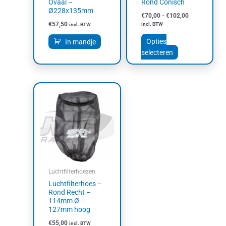
Ovaal –
Rond Conisch
op
Ø228x135mm
€
70,00
-
€
102,00
de
€
57,50
incl. BTW
incl. BTW
productpagina
Opties
In mandje
selecteren
Luchtfilterhoezen
Luchtfilterhoes –
Rond Recht –
114mm Ø –
127mm hoog
€
55,00
incl. BTW