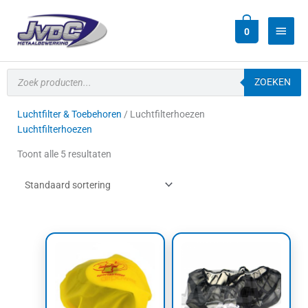
Ga
Hoof
naar
0
de
inhoud
Producten
zoeken
ZOEKEN
Luchtfilter & Toebehoren
/ Luchtfilterhoezen
Luchtfilterhoezen
Toont alle 5 resultaten
Dit
product
heeft
meerdere
variaties.