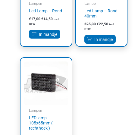
Lampen
Lampen
Led Lamp – Rond
Led Lamp – Rond
40mm
€
17,00
€
14,50
incl.
€
25,00
€
22,50
BTW
incl.
BTW
In mandje
In mandje
Lampen
LED lamp
105x65mm (
rechthoek )