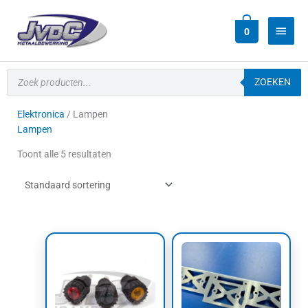
Ga
Hoof
naar
0
de
inhoud
Producten
zoeken
ZOEKEN
Elektronica
/ Lampen
Lampen
Toont alle 5 resultaten
Dit
product
heeft
meerdere
variaties.