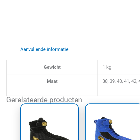
Aanvullende informatie
Gewicht
1 kg
Maat
38, 39, 40, 41, 42, 
Gerelateerde producten
Dit
Dit
product
prod
heeft
heef
meerdere
meer
variaties.
varia