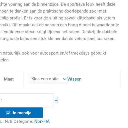
chte voering aan de binnenzijde. De sportieve look heeft deze
hoen te danken aan de praktische doorlopende zool met
islip profiel. Er is voor de sluiting zowel klitteband als veters
bruikt. Dit maakt dat de schoen een hoog model is waardoor je
et voldoende steun krijgt tijdens het racen. Dankzij de dubbele
uiting is de kans een stuk kleiner dat de veters snel los raken.
n natuurlijk ook voor autosport en/of trackdays gebruikt
rden.
Wissen
Maat
+
In mandje
U:
N/B
Categorie:
Non-FIA