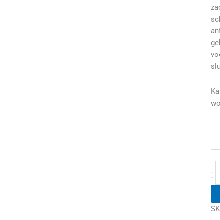
za
sc
ant
ge
vo
sl
Ka
wo
-
SK