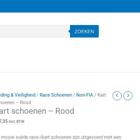
ZOEKEN
art
eding & Veiligheid
/
Race Schoenen
/
Non-FIA
/ Kart
choenen
hoenen – Rood
art schoenen – Rood
ood
7,35
incl. BTW
antal
 mooie suède race-/kart schoenen zijn uitgevoerd met een