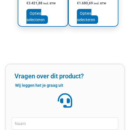
productpagina
productpagina
€
3.421,88
€
1.680,69
incl. BTW
incl. BTW
Opties
Opties
selecteren
selecteren
Vragen over dit product?
Wij leggen het je graag uit