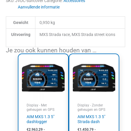
SKU:
JVDC-suncover
Categorie:
Accessoires
Aanvullende informatie
Gewicht
0,950 kg
Uitvoering
MXS Strada race, MXS Strada street icons
Je zou ook kunnen houden van …
Prijsklasse:
Prijsklasse:
Dit
Dit
€2.963,29
€1.450,79
product
product
tot
tot
heeft
heeft
€3.421,88
€1.680,69
meerdere
meerdere
variaties.
variaties.
Deze
Deze
optie
optie
kan
kan
Display - Met
Display - Zonder
gekozen
gekozen
geheugen en GPS
geheugen en GPS
worden
worden
AIM MXS 1.3 5″
AIM MXS 1.3 5″
op
op
dashlogger
Strada dash
de
de
€
2.963,29
-
€
1.450,79
-