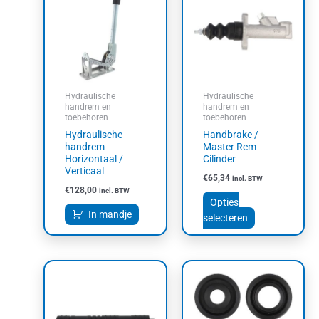
heeft
meerdere
variaties.
Deze
optie
kan
Hydraulische
Hydraulische
gekozen
handrem en
handrem en
toebehoren
toebehoren
worden
Hydraulische
Handbrake /
op
handrem
Master Rem
de
Horizontaal /
Cilinder
productpagin
Verticaal
€
65,34
incl. BTW
€
128,00
incl. BTW
Opties
In mandje
selecteren