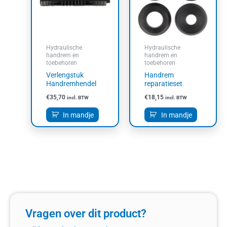
Hydraulische
Hydraulische
handrem en
handrem en
toebehoren
toebehoren
Verlengstuk
Handrem
Handremhendel
reparatieset
€
35,70
€
18,15
incl. BTW
incl. BTW
In mandje
In mandje
Vragen over dit product?