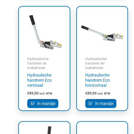
Hydraulische
Hydraulische
handrem en
handrem en
toebehoren
toebehoren
Hydraulische
Hydraulische
handrem Eco
handrem Eco
verticaal
horizontaal
€
89,00
€
89,00
incl. BTW
incl. BTW
In mandje
In mandje
Dit
product