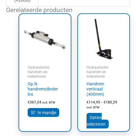
(+20cm)
Gerelateerde producten
Prijsklasse:
Dit
€114,95
product
tot
heeft
€180,29
meerdere
variaties.
Deze
optie
kan
Hydraulische
Hydraulische
gekozen
handrem en
handrem en
toebehoren
toebehoren
worden
Gp.N
Handrem
op
handremcilinder
verticaal
de
los
(400mm)
productpagin
€
367,24
€
114,95
-
€
180,29
incl. BTW
incl. BTW
In mandje
Opties
selecteren