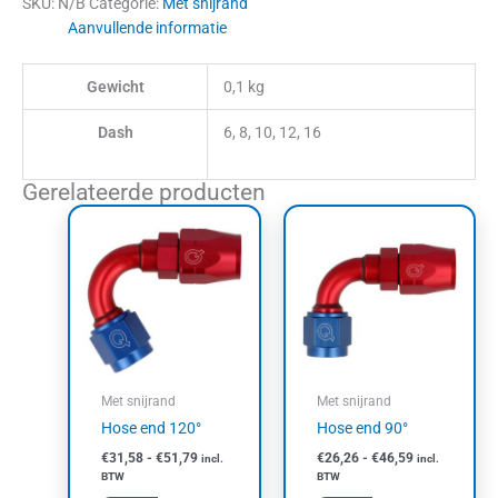
SKU:
N/B
Categorie:
Met snijrand
Aanvullende informatie
Gewicht
0,1 kg
Dash
6, 8, 10, 12, 16
Gerelateerde producten
Prijsklasse:
Prijsklasse:
Dit
Dit
€31,58
€26,26
product
product
tot
tot
heeft
heeft
€51,79
€46,59
meerdere
meerdere
variaties.
variaties.
Deze
Deze
optie
optie
kan
kan
Met snijrand
Met snijrand
gekozen
gekozen
Hose end 120°
Hose end 90°
worden
worden
€
31,58
-
€
51,79
€
26,26
-
€
46,59
incl.
incl.
op
op
BTW
BTW
de
de