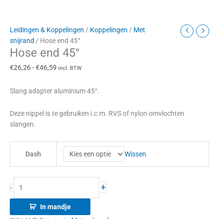
Leidingen & Koppelingen
/
Koppelingen
/
Met
snijrand
/ Hose end 45°
Hose end 45°
€
26,26
-
€
46,59
incl. BTW
Slang adapter aluminium 45°.
Deze nippel is te gebruiken i.c.m. RVS of nylon omvlochten
slangen.
Wissen
Dash
+
-
In mandje