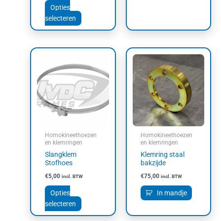
Opties
selecteren
Dit
product
heeft
meerdere
variaties.
Deze
optie
kan
Homokineethoezen
Homokineethoezen
gekozen
en klemringen
en klemringen
worden
Slangklem
Klemring staal
op
Stofhoes
bakzijde
de
€
5,00
€
75,00
incl. BTW
incl. BTW
productpagina
Opties
In mandje
selecteren