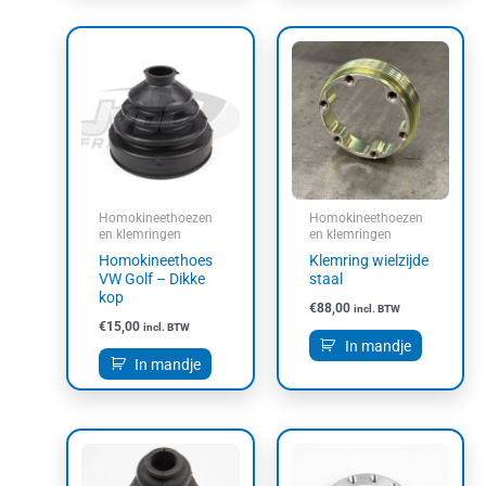
Homokineethoezen
Homokineethoezen
en klemringen
en klemringen
Homokineethoes
Klemring wielzijde
VW Golf – Dikke
staal
kop
€
88,00
incl. BTW
€
15,00
incl. BTW
In mandje
In mandje
Prijsklasse:
Dit
€17,55
product
tot