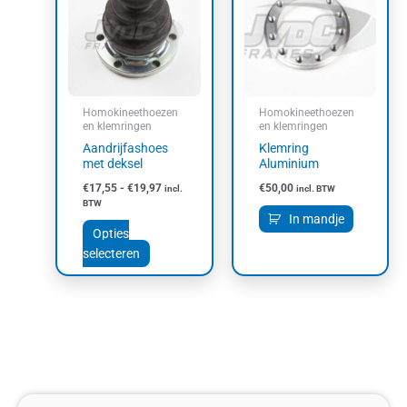
heeft
€19,97
meerdere
variaties.
Deze
optie
kan
Homokineethoezen
Homokineethoezen
gekozen
en klemringen
en klemringen
worden
Aandrijfashoes
Klemring
op
met deksel
Aluminium
de
€
17,55
-
€
19,97
€
50,00
incl.
incl. BTW
productpagina
BTW
In mandje
Opties
selecteren