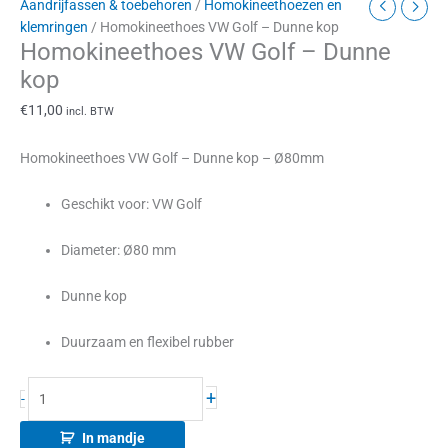
Aandrijfassen & toebehoren
/
Homokineethoezen en
klemringen
/ Homokineethoes VW Golf – Dunne kop
Homokineethoes VW Golf – Dunne
kop
€
11,00
incl. BTW
Homokineethoes VW Golf – Dunne kop – Ø80mm
Geschikt voor: VW Golf
Diameter: Ø80 mm
Dunne kop
Duurzaam en flexibel rubber
+
-
In mandje