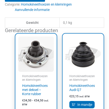
Categorie:
Homokineethoezen en klemringen
Aanvullende informatie
Gewicht
0,1 kg
Gerelateerde producten
Prijsklasse:
Dit
€34,50
product
tot
heeft
€54,50
meerdere
variaties.
Deze
optie
kan
Homokineethoezen
Homokineethoezen
gekozen
en klemringen
en klemringen
worden
Homokineethoes
Homokineethoes
op
met deksel –
Audi Q7
Korte rubber
de
€
23,15
incl. BTW
productpagina
€
34,50
-
€
54,50
incl.
In mandje
BTW