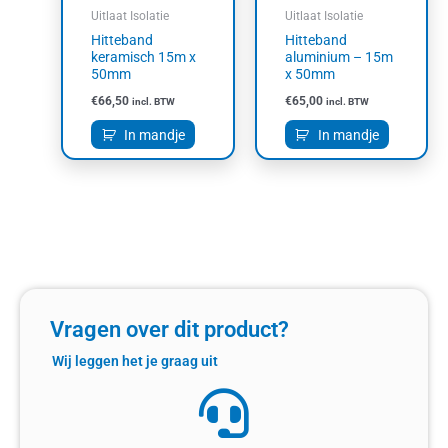
Uitlaat Isolatie
Uitlaat Isolatie
Hitteband
Hitteband
keramisch 15m x
aluminium – 15m
50mm
x 50mm
€
66,50
€
65,00
incl. BTW
incl. BTW
In mandje
In mandje
Vragen over dit product?
Wij leggen het je graag uit