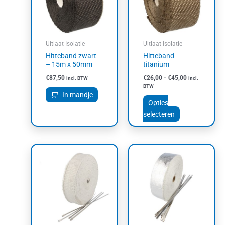
variaties.
Deze
optie
kan
Uitlaat Isolatie
Uitlaat Isolatie
gekozen
Hitteband zwart
Hitteband
worden
– 15m x 50mm
titanium
op
€
87,50
€
26,00
-
€
45,00
incl. BTW
incl.
de
BTW
productpagin
In mandje
Opties
selecteren