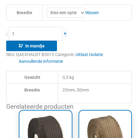
Wissen
Breedte
+
-
In mandje
SKU:
QAEXHAUST B5015
Categorie:
Uitlaat Isolatie
Aanvullende informatie
Gewicht
0,5 kg
Breedte
25mm, 50mm
Gerelateerde producten
Prijsklasse:
Dit
€26,00
product
tot
heeft
€45,00
meerdere