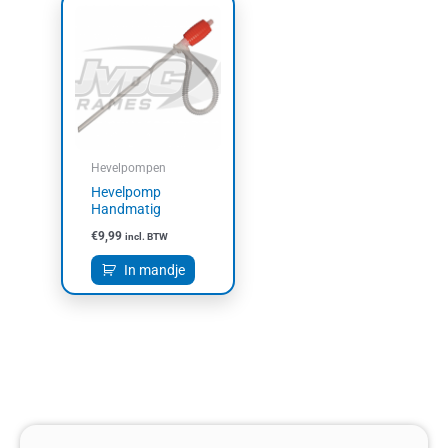
Hevelpompen
Hevelpomp
Handmatig
€
9,99
incl. BTW
In mandje