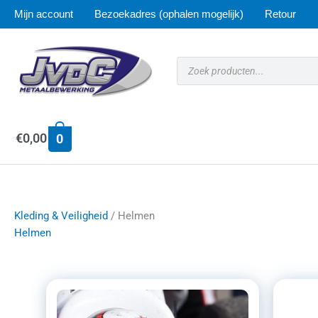
Ga
Mijn account
Bezoekadres (ophalen mogelijk)
Retour
naar
de
inhoud
Producten
zoeken
€
0,00
0
Kleding & Veiligheid
/ Helmen
Helmen