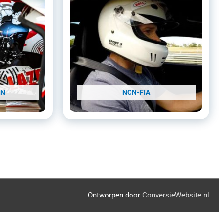
EN
NON-FIA
Ontworpen door
ConversieWebsite.nl