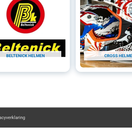
BELTENICK HELMEN
CROSS HELM
acyverklaring