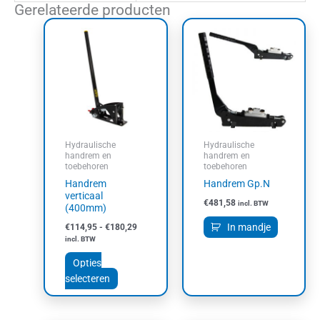
Gerelateerde producten
Prijsklasse:
Dit
€114,95
product
tot
heeft
€180,29
meerdere
variaties.
Deze
optie
kan
Hydraulische
Hydraulische
gekozen
handrem en
handrem en
toebehoren
toebehoren
worden
Handrem
Handrem Gp.N
op
verticaal
de
€
481,58
incl. BTW
(400mm)
productpagina
In mandje
€
114,95
-
€
180,29
incl. BTW
Opties
selecteren