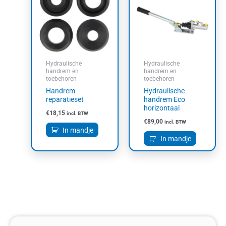
Hydraulische
Hydraulische
handrem en
handrem en
toebehoren
toebehoren
Handrem
Hydraulische
reparatieset
handrem Eco
horizontaal
€
18,15
incl. BTW
€
89,00
incl. BTW
In mandje
In mandje