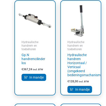
Hydraulische
Hydraulische
handrem en
handrem en
toebehoren
toebehoren
Gp.N
Hydraulische
handremcilinder
handrem
los
Horizontaal /
Verticaal
€
367,24
incl. BTW
(omgekeerd
bedieningsmachanisme)
In mandje
€
128,00
incl. BTW
In mandje
Prijsklasse: