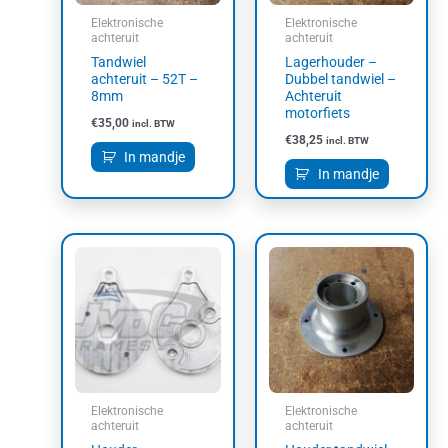
Elektronische
Elektronische
achteruit
achteruit
Tandwiel
Lagerhouder –
achteruit – 52T –
Dubbel tandwiel –
8mm
Achteruit
motorfiets
€
35,00
incl. BTW
€
38,25
incl. BTW
In mandje
In mandje
Elektronische
Elektronische
achteruit
achteruit