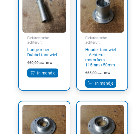
Elektronische
Elektronische
achteruit
achteruit
Lange moer –
Houder tandwiel
Dubbel tandwiel
– Achteruit
motorfiets –
€
60,00
incl. BTW
115mm +50mm
In mandje
€
65,00
incl. BTW
In mandje