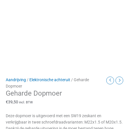
Aandrijving
/
Elektronische achteruit
/ Geharde
Dopmoer
Geharde Dopmoer
€
39,50
incl. BTW
Deze dopmoer is uitgevoerd met een SW19 zeskant en
verkrijgbaar in twee schroefdraadvarianten: M22x1.5 of M20x1.5.
Dankzij de geharde uitvoering is de moer bestand tegen hoge