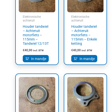
Elektronische
Elektronische
achteruit
achteruit
Houder tandwiel
Houder tandwiel
– Achteruit
– Achteruit
motorfiets –
motorfiets –
115mm –
115mm – Enkele
Tandwiel 12/13T
ketting
€
40,00
€
40,00
incl. BTW
incl. BTW
In mandje
In mandje