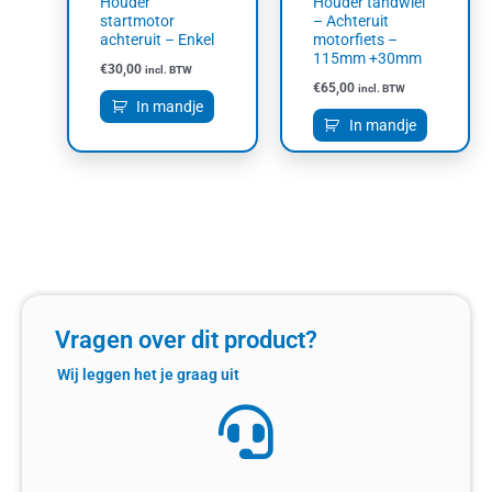
Houder
Houder tandwiel
startmotor
– Achteruit
achteruit – Enkel
motorfiets –
115mm +30mm
€
30,00
incl. BTW
€
65,00
incl. BTW
In mandje
In mandje
Vragen over dit product?
Wij leggen het je graag uit