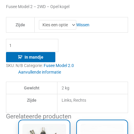
Fusee Model 2 – 2WD – Opel kogel
Wissen
Zijde
In mandje
SKU:
N/B
Categorie:
Fusee Model 2.0
Aanvullende informatie
Gewicht
2 kg
Zijde
Links, Rechts
Gerelateerde producten
Dit
Dit
product
product