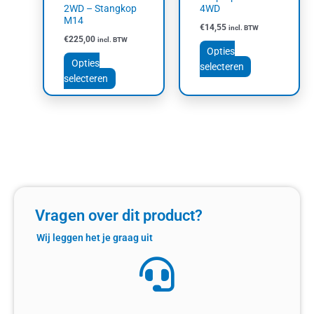
worden
worden
2WD – Stangkop
4WD
op
op
M14
€
14,55
incl. BTW
de
de
€
225,00
incl. BTW
productpagina
productpagin
Opties
Opties
selecteren
selecteren
Vragen over dit product?
Wij leggen het je graag uit