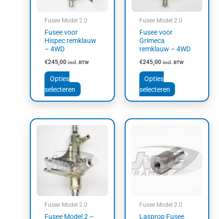
optie
optie
kan
kan
Fusee Model 2.0
Fusee Model 2.0
gekozen
gekozen
Fusee voor
Fusee voor
worden
worden
Hispec remklauw
Grimeca
op
op
– 4WD
remklauw – 4WD
de
de
€
245,00
€
245,00
incl. BTW
incl. BTW
productpagina
productpagin
Opties
Opties
selecteren
selecteren
Dit
Dit
product
product
heeft
heeft
meerdere
meerdere
variaties.
variaties.
Deze
Deze
optie
optie
kan
kan
Fusee Model 2.0
Fusee Model 2.0
gekozen
gekozen
Fusee Model 2 –
Lasprop Fusee