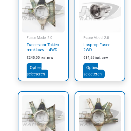
heeft
heeft
meerdere
meerdere
variaties.
variaties.
Deze
Deze
optie
optie
kan
kan
Fusee Model 2.0
Fusee Model 2.0
gekozen
gekozen
Fusee voor Tokico
Lasprop Fusee
worden
worden
remklauw – 4WD
2WD
op
op
€
245,00
€
14,55
incl. BTW
incl. BTW
de
de
productpagina
productpagin
Opties
Opties
selecteren
selecteren
Dit
Dit
product
product
heeft
heeft
meerdere
meerdere
variaties.
variaties.
Deze
Deze