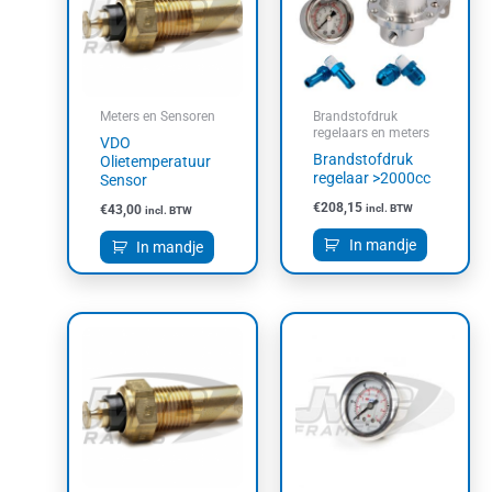
Meters en Sensoren
Brandstofdruk
regelaars en meters
VDO
Brandstofdruk
Olietemperatuur
regelaar >2000cc
Sensor
€
208,15
€
43,00
incl. BTW
incl. BTW
In mandje
In mandje