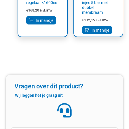
regelaar <1600cc
injec 5 bar met
dubbel
€
168,20
incl. BTW
membraam
In mandje
€
132,15
incl. BTW
In mandje
Vragen over dit product?
Wij leggen het je graag uit