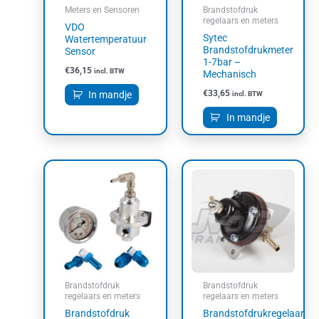
Meters en Sensoren
Brandstofdruk
regelaars en meters
VDO
Sytec
Watertemperatuur
Brandstofdrukmeter
Sensor
1-7bar –
€
36,15
incl. BTW
Mechanisch
€
33,65
In mandje
incl. BTW
In mandje
Brandstofdruk
Brandstofdruk
regelaars en meters
regelaars en meters
Brandstofdruk
Brandstofdrukregelaar