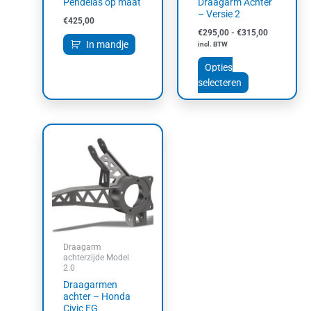
Pendelas op maat
Draagarm Achter
op
– Versie 2
de
€
425,00
productpagin
€
295,00
-
€
315,00
In mandje
incl. BTW
Opties
selecteren
Draagarm
achterzijde Model
2.0
Draagarmen
achter – Honda
Civic EG