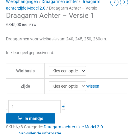
Wielophangingen
/
Draagarmen achter
/
Draagarm
achterzijde Model 2.0
/ Draagarm Achter – Versie 1
Draagarm Achter – Versie 1
€
345,00
incl. BTW
Draagarmen voor wielbasis van: 240, 245, 250, 260cm.
In kleur geel gepassiveerd.
Wielbasis
Wissen
Zijde
+
-
In mandje
SKU:
N/B
Categorie:
Draagarm achterzijde Model 2.0
Aanvullende informatie