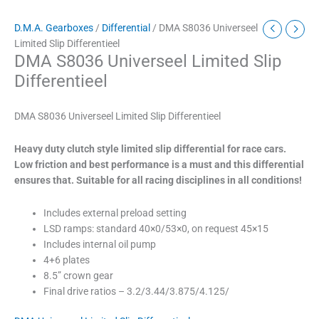
D.M.A. Gearboxes
/
Differential
/ DMA S8036 Universeel
Limited Slip Differentieel
DMA S8036 Universeel Limited Slip
Differentieel
DMA S8036 Universeel Limited Slip Differentieel
Heavy duty clutch style limited slip differential for race cars.
Low friction and best performance is a must and this differential
ensures that. Suitable for all racing disciplines
in all conditions!
Includes external preload setting
LSD ramps: standard 40×0/53×0, on request 45×15
Includes internal oil pump
4+6 plates
8.5” crown gear
Final drive ratios – 3.2/3.44/3.875/4.125/