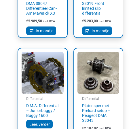
DMA S8047
S8019 Front
Differentieel Can-
limited slip
Am Maverick X3
differential
€
5.989,50
€
5.203,00
incl. BTW
incl. BTW
In mandje
In mandje
Dit
product
heeft
meerdere
variaties.
Deze
optie
kan
Differential
Differential
gekozen
D.M.A. Differential
Platensper met
worden
– Juniorbuggy /
Preload setup –
op
Buggy 1600
Peugeot DMA
S8043
de
Lees verder
productpagin
€
2.107,82
incl. BTW