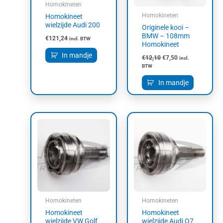
Homokineten
Homokineten
Homokineet
wielzijde Audi 200
Originele kooi –
BMW – 108mm
€
121,24
incl. BTW
Homokineet
In mandje
€
12,10
€
7,50
incl.
BTW
In mandje
Homokineten
Homokineten
Homokineet
Homokineet
wielzijde VW Golf
wielzijde Audi Q7