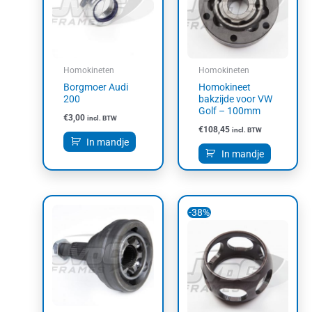
Homokineten
Homokineten
Borgmoer Audi
Homokineet
200
bakzijde voor VW
Golf – 100mm
€
3,00
incl. BTW
€
108,45
incl. BTW
In mandje
In mandje
Oorspronkelijke
Huidige
-38%
prijs
prijs
was:
is:
€12,10.
€7,50.