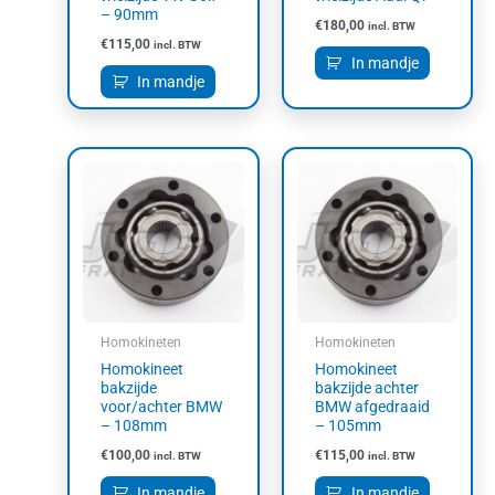
– 90mm
€
180,00
incl. BTW
€
115,00
incl. BTW
In mandje
In mandje
Homokineten
Homokineten
Homokineet
Homokineet
bakzijde
bakzijde achter
voor/achter BMW
BMW afgedraaid
– 108mm
– 105mm
€
100,00
€
115,00
incl. BTW
incl. BTW
In mandje
In mandje