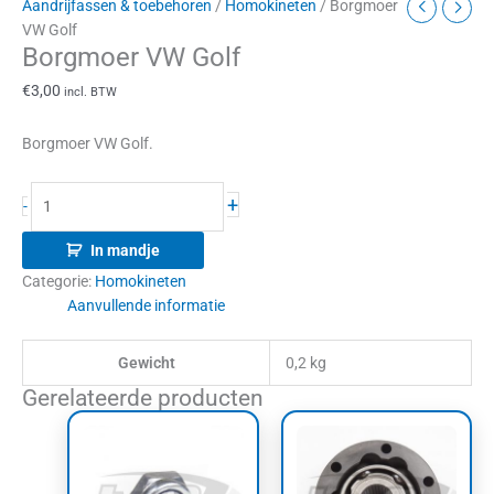
Aandrijfassen & toebehoren
/
Homokineten
/ Borgmoer
VW Golf
Borgmoer VW Golf
€
3,00
incl. BTW
Borgmoer VW Golf.
+
-
In mandje
Categorie:
Homokineten
Aanvullende informatie
Gewicht
0,2 kg
Gerelateerde producten