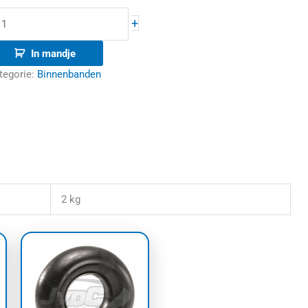
+
In mandje
tegorie:
Binnenbanden
2 kg