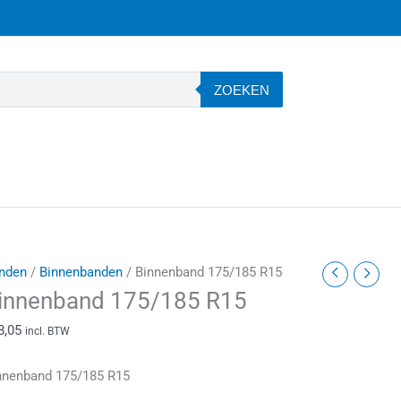
ZOEKEN
innenband
nden
/
Binnenbanden
/ Binnenband 175/185 R15
75/185
innenband 175/185 R15
15
8,05
incl. BTW
antal
nnenband 175/185 R15