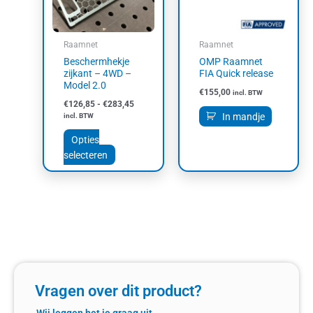
Deze
optie
kan
Raamnet
Raamnet
gekozen
Beschermhekje
OMP Raamnet
worden
zijkant – 4WD –
FIA Quick release
op
Model 2.0
€
155,00
incl. BTW
de
€
126,85
-
€
283,45
productpagina
In mandje
incl. BTW
Opties
selecteren
Vragen over dit product?