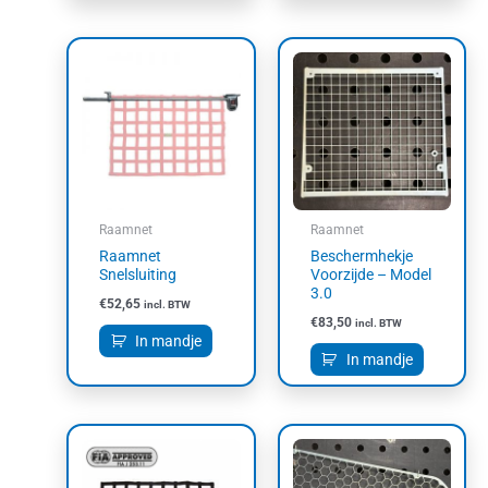
Raamnet
Raamnet
Raamnet
Beschermhekje
Snelsluiting
Voorzijde – Model
3.0
€
52,65
incl. BTW
€
83,50
incl. BTW
In mandje
In mandje
Prijsklasse:
Dit
Dit
€109,85
product
product
tot
heeft
heeft
€219,15