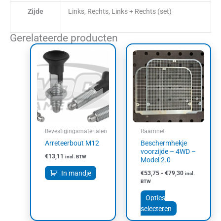
Zijde
Links, Rechts, Links + Rechts (set)
Gerelateerde producten
Prijsklasse:
Dit
€53,75
product
tot
heeft
€79,30
meerdere
variaties.
Deze
optie
kan
Bevestigingsmaterialen
Raamnet
gekozen
Arreteerbout M12
Beschermhekje
worden
voorzijde – 4WD –
€
13,11
incl. BTW
op
Model 2.0
de
In mandje
€
53,75
-
€
79,30
incl.
productpagin
BTW
Opties
selecteren