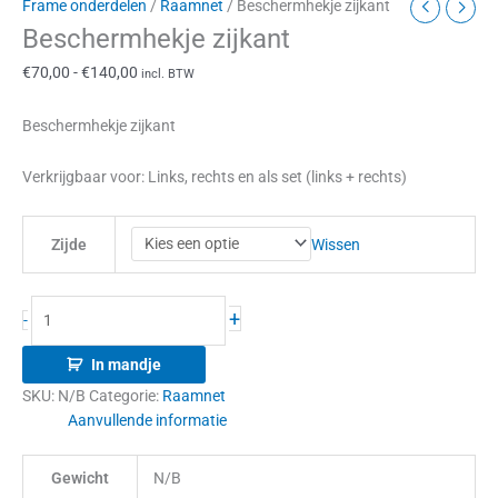
Frame onderdelen
/
Raamnet
/ Beschermhekje zijkant
Beschermhekje zijkant
€
70,00
-
€
140,00
incl. BTW
Beschermhekje zijkant
Verkrijgbaar voor: Links, rechts en als set (links + rechts)
Wissen
Zijde
+
-
In mandje
SKU:
N/B
Categorie:
Raamnet
Aanvullende informatie
Gewicht
N/B