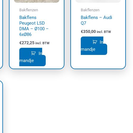
Bakflenzen
Bakflenzen
Bakflens
Bakflens – Audi
Peugeot LSD
Q7
DMA – Ø100 –
€
350,00
incl. BTW
6xØ86
In
€
272,25
incl. BTW
mandje
In
mandje