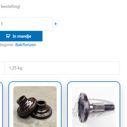
 bestelling!
+
In mandje
tegorie:
Bakflenzen
1,25 kg