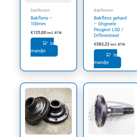
Bakflenzen
Bakflenzen
Bakflens –
Bakflens gehard
100mm
– Originele
Peugeot LSD /
€
125,00
incl. BTW
Differentieel
In
€
583,22
incl. BTW
mandje
In
mandje