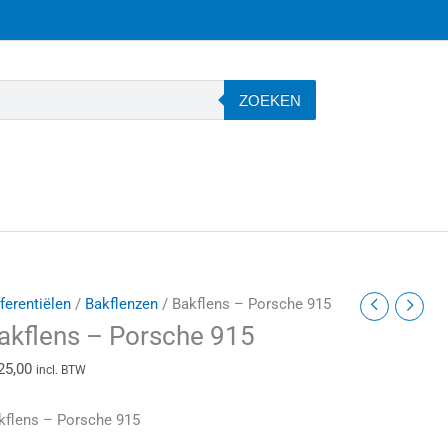
ZOEKEN
akflens
fferentiëlen
/
Bakflenzen
/ Bakflens – Porsche 915
akflens – Porsche 915
orsche
25,00
incl. BTW
15
antal
kflens – Porsche 915