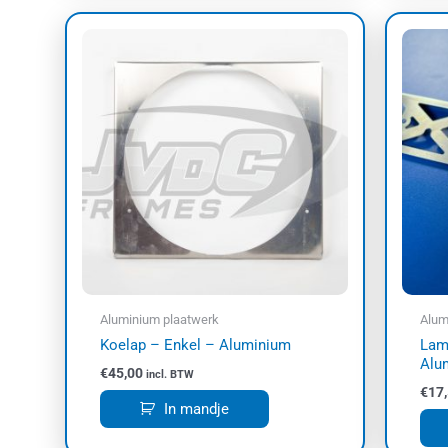
Aluminium plaatwerk
Alum
Koelap – Enkel – Aluminium
Lam
Alu
€
45,00
incl. BTW
€
17
In mandje