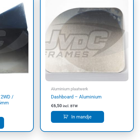
Aluminium plaatwerk
 2WD /
Dashboard – Aluminium
,5mm
€
6,50
incl. BTW
In mandje