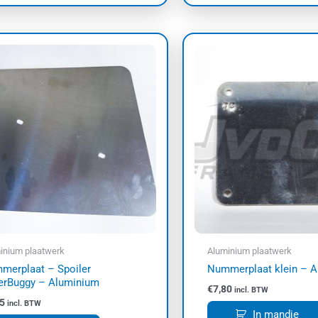
inium plaatwerk
Aluminium plaatwerk
merplaat – Spoiler
Nummerplaat klein – 
erBuggy – Aluminium
€
7,80
incl. BTW
5
incl. BTW
In mandje