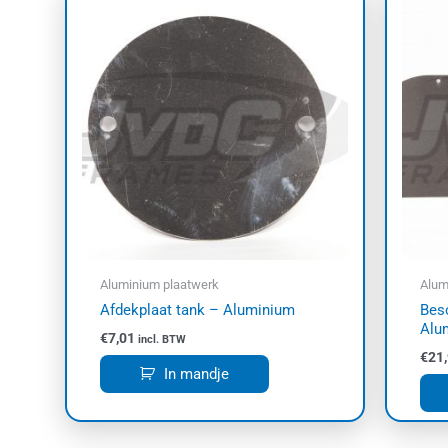
Aluminium plaatwerk
Alum
Afdekplaat tank – Aluminium
Bes
Alu
€
7,01
incl. BTW
€
21
In mandje