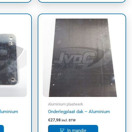
Aluminium plaatwerk
Aluminium
Onderlegplaat dak – Aluminium
€
27,98
incl. BTW
In mandje