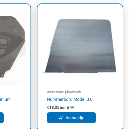
Aluminium plaatwerk
inium
Nummerbord Model 3.0
€
18,35
incl. BTW
In mandje