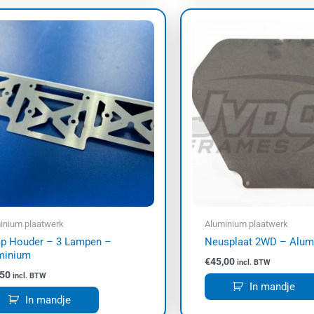
inium plaatwerk
Aluminium plaatwerk
p Houder – 3 Lampen –
Neusplaat 2WD – Alum
minium
€
45,00
incl. BTW
,50
incl. BTW
In mandje
In mandje