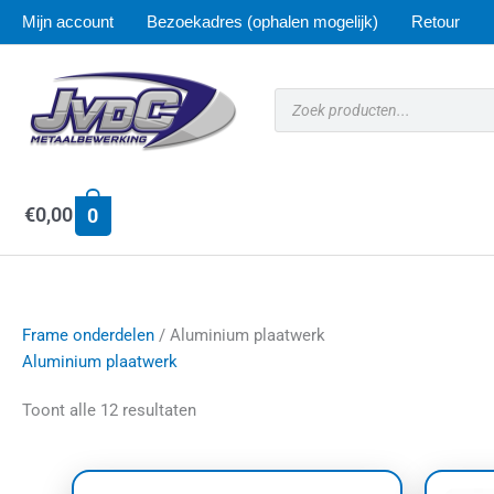
Ga
Mijn account
Bezoekadres (ophalen mogelijk)
Retour
naar
de
inhoud
Producten
zoeken
€
0,00
0
Frame onderdelen
/ Aluminium plaatwerk
Aluminium plaatwerk
Toont alle 12 resultaten