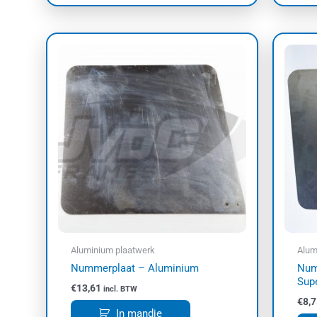
Aluminium plaatwerk
Alum
Nummerplaat – Aluminium
Num
Sup
€
13,61
incl. BTW
€
8,7
In mandje