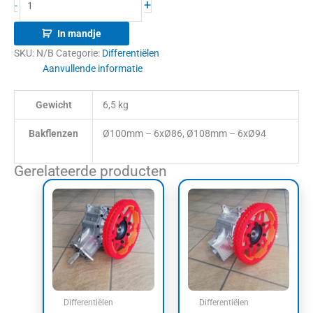
+
-
In mandje
SKU:
N/B
Categorie:
Differentiëlen
Aanvullende informatie
Gewicht
6,5 kg
Bakflenzen
Ø100mm – 6xØ86, Ø108mm – 6xØ94
Gerelateerde producten
Differentiëlen
Differentiëlen