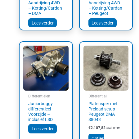
Aandrijving 4WD
Aandrijving 4WD
– Ketting/Cardan
– Ketting/Cardan
– DMA
– Peugeot
Lees verder
Lees verder
Dit
product
heeft
meerdere
variaties.
Deze
optie
kan
Differentiëlen
Differential
gekozen
Juniorbuggy
Platensper met
worden
differentieel –
Preload setup –
op
Voorzijde –
Peugeot DMA
inclusief LSD
S8043
de
productpagin
€
2.107,82
Lees verder
incl. BTW
Opties