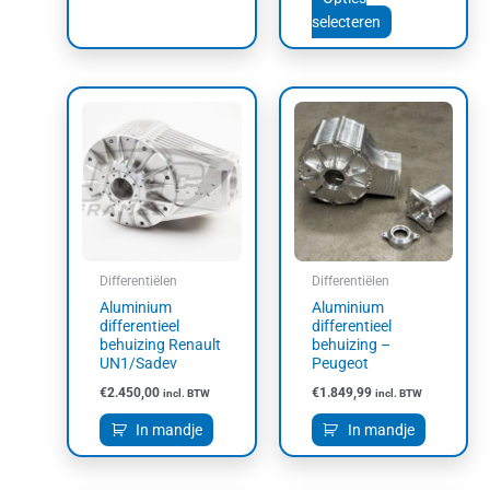
selecteren
Differentiëlen
Differentiëlen
Aluminium
Aluminium
differentieel
differentieel
behuizing Renault
behuizing –
UN1/Sadev
Peugeot
€
2.450,00
€
1.849,99
incl. BTW
incl. BTW
In mandje
In mandje