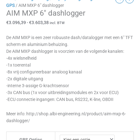
GPS
/ AIM MXP 6″ dashlogger
AIM MXP 6″ dashlogger
€
3.096,39
-
€
3.603,38
incl. BTW
De AIM MXP is een zeer robuuste dash/datalogger met een 6″ TFT
scherm en aluminium behuizing.
De AIM MXP dashlogger is voorzien van de volgende kanalen:
-4x wielsnelheid
-1x toerental
-8x vrij configureerbaar analoog kanaal
-2x digitale uitgang
-interne 3-assige G-krachtsensor
-3x CAN bus (1x voor uitbreidingsmodules en 2x voor ECU)
-ECU connectie ingangen: CAN bus, RS232, K-line, OBDII
Meer info: http://shop.albi-engineering.nl/product/aim-mxp-6-
dashlogger/
GPS Opties