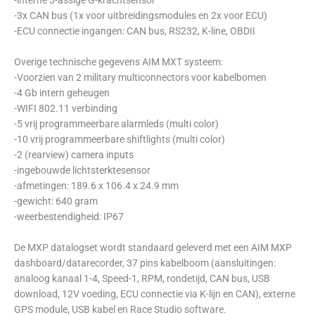
-interne 3-assige G-krachtsensor
-3x CAN bus (1x voor uitbreidingsmodules en 2x voor ECU)
-ECU connectie ingangen: CAN bus, RS232, K-line, OBDII
Overige technische gegevens AIM MXT systeem:
-Voorzien van 2 military multiconnectors voor kabelbomen
-4 Gb intern geheugen
-WIFI 802.11 verbinding
-5 vrij programmeerbare alarmleds (multi color)
-10 vrij programmeerbare shiftlights (multi color)
-2 (rearview) camera inputs
-ingebouwde lichtsterktesensor
-afmetingen: 189.6 x 106.4 x 24.9 mm
-gewicht: 640 gram
-weerbestendigheid: IP67
De MXP datalogset wordt standaard geleverd met een AIM MXP
dashboard/datarecorder, 37 pins kabelboom (aansluitingen:
analoog kanaal 1-4, Speed-1, RPM, rondetijd, CAN bus, USB
download, 12V voeding, ECU connectie via K-lijn en CAN), externe
GPS module, USB kabel en Race Studio software.