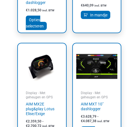
dashlogger
de
€
640,09
incl. BTW
productpagina
€
1.028,50
incl. BTW
In mandje
Opties
selecteren
Prijsklasse:
Prijsklasse:
Dit
Dit
€2.359,50
€3.628,79
product
product
tot
tot
heeft
heeft
€2.700,72
€4.087,38
meerdere
meerdere
variaties.
variaties.
Deze
Deze
optie
optie
kan
kan
Display - Met
Display - Met
gekozen
gekozen
geheugen en GPS
geheugen en GPS
worden
worden
AIM MX2E
AIM MXT 10″
op
op
plug&play Lotus
dashlogger
Elise/Exige
de
de
€
3.628,79
-
productpagina
productpagin
€
4.087,38
€
2.359,50
-
incl. BTW
€
2.700,72
incl. BTW