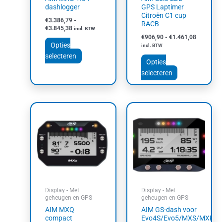
op
op
dashlogger
GPS Laptimer
Citroën C1 cup
de
de
€
3.386,79
-
RACB
productpagina
productpagin
€
3.845,38
incl. BTW
€
906,90
-
€
1.461,08
Opties
incl. BTW
selecteren
Opties
selecteren
Dit
product
heeft
meerdere
variaties.
Deze
optie
kan
Display - Met
Display - Met
gekozen
geheugen en GPS
geheugen en GPS
worden
AIM MXQ
AIM GS-dash voor
op
compact
Evo4S/Evo5/MXS/MXP/