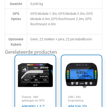
Gewicht
0,640 kg
GPS
GPS Module 1.3m, GPS Module 2.0m, GPS
Opties
Module 4.0m, GPS Roofmount 2.0m, GPS
Roofmount 4.0m
Optionele
Geen, 22 stekker + pins, 22 pin kabelboom
Kabels
Gerelateerde producten
Prijsklasse:
Prijsklass
Dit
Dit
€3.386,79
€906,90
product
product
tot
tot
heeft
heeft
€3.845,38
€1.461,0
meerdere
meerdere
variaties.
variaties.
Deze
Deze
optie
optie
kan
kan
Display - Met
AIM / Albi
gekozen
gekozen
geheugen en GPS
Engineering
worden
worden
AIM MXG 1.3 7″
AIM Solo 2DL