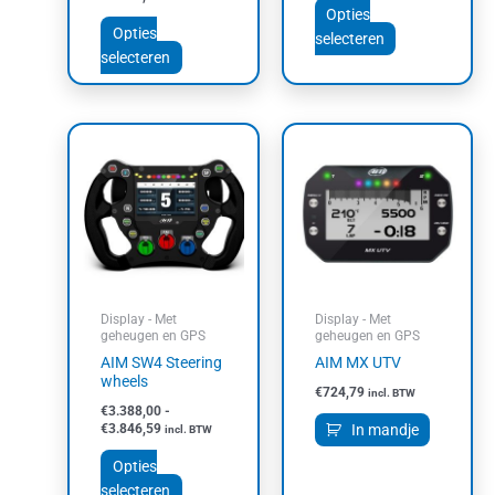
Opties
Opties
selecteren
selecteren
Prijsklasse:
Dit
€3.388,00
product
tot
heeft
€3.846,59
meerdere
variaties.
Deze
optie
kan
Display - Met
Display - Met
gekozen
geheugen en GPS
geheugen en GPS
worden
AIM SW4 Steering
AIM MX UTV
op
wheels
€
724,79
incl. BTW
de
€
3.388,00
-
productpagina
€
3.846,59
In mandje
incl. BTW
Opties
selecteren