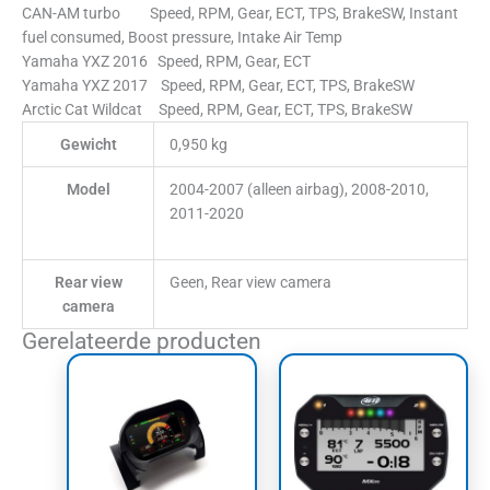
CAN-AM turbo Speed, RPM, Gear, ECT, TPS, BrakeSW, Instant
fuel consumed, Boost pressure, Intake Air Temp
Yamaha YXZ 2016 Speed, RPM, Gear, ECT
Yamaha YXZ 2017 Speed, RPM, Gear, ECT, TPS, BrakeSW
Arctic Cat Wildcat Speed, RPM, Gear, ECT, TPS, BrakeSW
Gewicht
0,950 kg
Model
2004-2007 (alleen airbag), 2008-2010,
2011-2020
Rear view
Geen, Rear view camera
camera
Gerelateerde producten
Prijsklasse:
Dit
€2.359,50
product
tot
heeft
€2.700,72
meerdere
variaties.
Deze