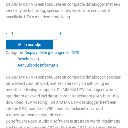
De AIM MX UTV is een robuuste en compacte datalogger met een
sterke nylon behuizing, speciaal ontwikkeld voor een aantal
specifieke UTV’s met riemaandrijving.
+
-
In mandje
Categorie:
Display - Met geheugen en GPS
Beschrijving
Aanvullende informatie
De AIM MX UTV is een robuuste en compacte datalogger, speciaal
ontwikkeld voor offroad, met een sterke nylon behuizing en
metallic bedieningsknoppen. De AIM MX UTV datalogset wordt
standaard geleverd incl datarecorder, kabelboom (CAN bus, USB
download, 12V voeding). De AIM MX UTV dashlogger heeft een
interne GPS module en WIFI module. Inclusief infrarood
temperatuursensor voor de riem.
De software Race Studio 3 software is gratis en wordt regelmatig
kosteloos voorzien van AIM software en AIM firmware updates.