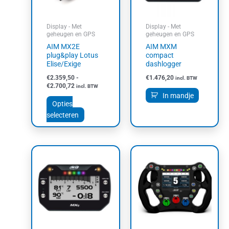
optie
kan
Display - Met
Display - Met
gekozen
geheugen en GPS
geheugen en GPS
worden
AIM MX2E
AIM MXM
op
plug&play Lotus
compact
Elise/Exige
dashlogger
de
productpagina
€
2.359,50
-
€
1.476,20
incl. BTW
€
2.700,72
incl. BTW
In mandje
Opties
selecteren
Prijsklasse:
Dit
Dit
€3.388,00
product
product
tot
heeft
heeft
€3.846,59
meerdere
meerdere
variaties.
variaties.
Deze
Deze
optie
optie