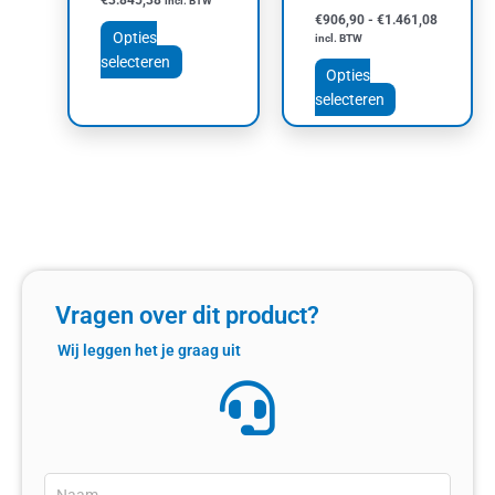
€
3.845,38
incl. BTW
€
906,90
-
€
1.461,08
Opties
incl. BTW
selecteren
Opties
selecteren
Vragen over dit product?
Wij leggen het je graag uit