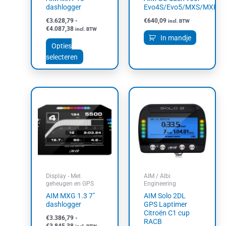
op
dashlogger
Evo4S/Evo5/MXS/MXP/
de
€
3.628,79
-
€
640,09
incl. BTW
productpagina
€
4.087,38
incl. BTW
In mandje
Opties
selecteren
Prijsklasse:
Prijsklass
Dit
Dit
€3.386,79
€906,90
product
product
tot
tot
heeft
heeft
€3.845,38
€1.461,0
meerdere
meerdere
variaties.
variaties.
Deze
Deze
optie
optie
kan
kan
Display - Met
AIM / Albi
gekozen
gekozen
geheugen en GPS
Engineering
worden
worden
AIM MXG 1.3 7″
AIM Solo 2DL
op
op
dashlogger
GPS Laptimer
Citroën C1 cup
de
de
€
3.386,79
-
RACB
productpagina
productpagin