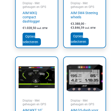
kan
kan
Display - Met
Display - Met
gekozen
gekozen
geheugen en GPS
geheugen en GPS
worden
worden
AIM MXQ
AIM SW4 Steering
op
op
compact
wheels
dashlogger
de
de
€
3.388,00
-
productpagina
productpagin
€
3.846,59
€
1.028,50
incl. BTW
incl. BTW
Opties
Opties
selecteren
selecteren
Prijsklasse:
Dit
€3.628,79
product
tot
heeft
€4.087,38
meerdere
variaties.
Deze
optie
kan
Display - Met
Display - Met
gekozen
geheugen en GPS
geheugen en GPS
worden
AIM MXT 10″
AIM GS-dash voor