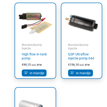
Brandstofpomp
Brandstofpomp
Injectie
Injectie
High flow in-tank
QSP Ultraflow
pomp
injectie pomp 044
€
90,15
€
156,10
incl. BTW
incl. BTW
In mandje
In mandje