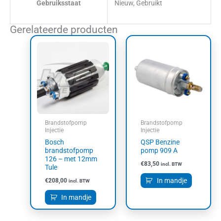
Gebruiksstaat
Nieuw, Gebruikt
Gerelateerde producten
Brandstofpomp
Brandstofpomp
Injectie
Injectie
Bosch
QSP Benzine
brandstofpomp
pomp 909 A
126 – met 12mm
€
83,50
incl. BTW
Tule
In mandje
€
208,00
incl. BTW
In mandje